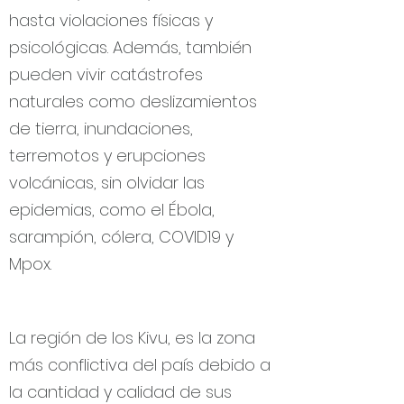
casos, el desarrollo de trastornos
hasta violaciones físicas y
mentales como estados
psicológicas. Además, también
depresivos, trastornos ansiosos,
pueden vivir catástrofes
estrés crónico, estrés post-
naturales como deslizamientos
traumático y enfermedades
de tierra, inundaciones,
englobadas en las psicosis.
terremotos y erupciones
volcánicas, sin olvidar las
El Centro Psicosocial Mutima se
epidemias, como el Ébola,
encuentra donde más falta hace,
sarampión, cólera, COVID19 y
pero todavía tenemos que llegar
Mpox.
más lejos.
La región de los Kivu, es la zona
más conflictiva del país debido a
la cantidad y calidad de sus