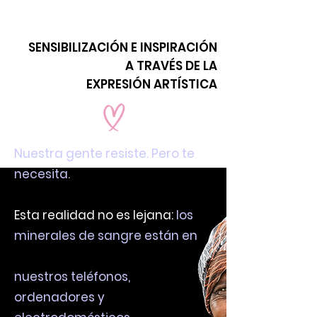
ATAQUE
SENSIBILIZACIÓN E INSPIRACIÓN
A TRAVÉS DE LA
EXPRESIÓN ARTÍSTICA
Nuestra gente resiste. Pero te
necesita.
Esta realidad no es lejana:
los
minerales de sangre están en
nuestros teléfonos,
ordenadores y