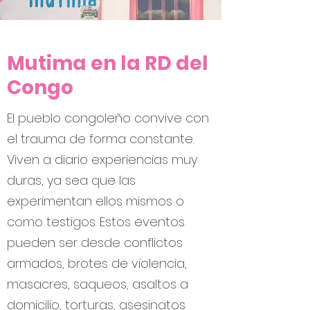
Mutima en la RD del
Congo
El pueblo congoleño convive con
el trauma de forma constante.
Viven a diario experiencias muy
duras, ya sea que las
experimentan ellos mismos o
como testigos. Estos eventos
pueden ser desde conflictos
Estas vivencias traen consigo una
armados, brotes de violencia,
sensación de indefensión ante un
masacres, saqueos, asaltos a
futuro incierto, y en algunos
domicilio, torturas, asesinatos