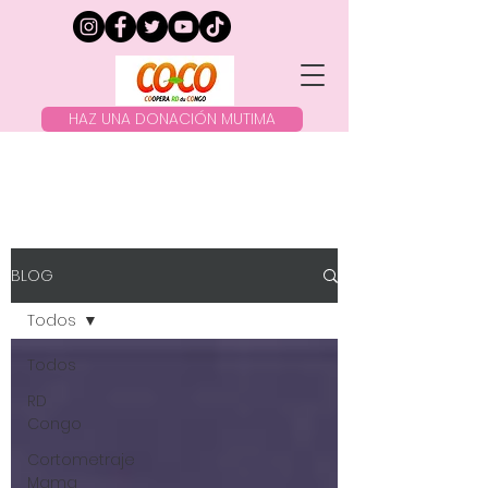
HAZ UNA DONACIÓN MUTIMA
BLOG
Todos
Todos
RD
Congo
Cortometraje
Mama