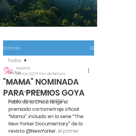
Entrada
Todos
Mutima
Todos
26 nov 2021
1 min de lectura
"MAMA" NOMINADA
RD Congo
PARA PREMIOS GOYA
Cortometraje Mama
Centro Psicosocial MUTIMA
Pablo de la Chica dirige el 
premiado cortometraje oficial 
“Mama”
, 
incluido en la serie “The 
New Yorker Documentary” de la 
revista @NewYorker
, el primer 